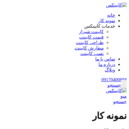
خانه
نمونه کار
خدمات کابینکس
کابینت شیراز
قیمت کابینت
طراحی کابینت
سفارش کابینت
نصب کابینت
تماس با ما
درباره ما
وبلاگ
09170400888
جستجو
منو
جستجو
نمونه کار